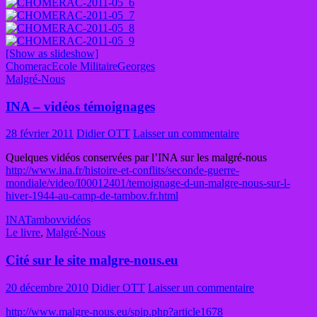
[Show as slideshow]
Chomerac
Ecole Militaire
Georges
Malgré-Nous
INA – vidéos témoignages
28 février 2011
Didier OTT
Laisser un commentaire
Quelques vidéos conservées par l’INA sur les malgré-nous
http://www.ina.fr/histoire-et-conflits/seconde-guerre-
mondiale/video/I00012401/temoignage-d-un-malgre-nous-sur-l-
hiver-1944-au-camp-de-tambov.fr.html
INA
Tambov
vidéos
Le livre
,
Malgré-Nous
Cité sur le site malgre-nous.eu
20 décembre 2010
Didier OTT
Laisser un commentaire
http://www.malgre-nous.eu/spip.php?article1678