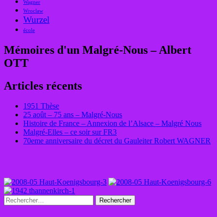
Wagner
Wroclaw
Wurzel
école
Mémoires d'un Malgré-Nous – Albert
OTT
Articles récents
1951 Thèse
25 août – 75 ans – Malgré-Nous
Histoire de France – Annexion de l’Alsace – Malgré Nous
Malgré-Elles – ce soir sur FR3
70eme anniversaire du décret du Gauleiter Robert WAGNER
Rechercher :