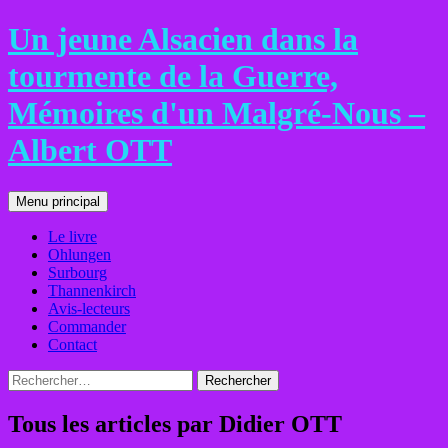
Aller
Un jeune Alsacien dans la
au
contenu
tourmente de la Guerre,
Mémoires d'un Malgré-Nous –
Albert OTT
Recherche
Menu principal
Le livre
Ohlungen
Surbourg
Thannenkirch
Avis-lecteurs
Commander
Contact
Rechercher :
Tous les articles par Didier OTT