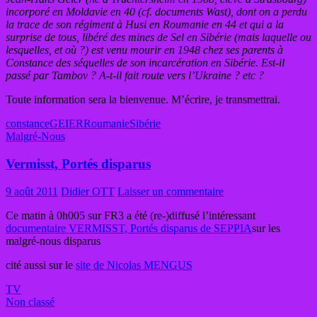
incorporé en Moldavie en 40 (cf. documents Wast), dont on a perdu
la trace de son régiment à Husi en Roumanie en 44 et qui a la
surprise de tous, libéré des mines de Sel en Sibérie (mais laquelle ou
lesquelles, et où ?) est venu mourir en 1948 chez ses parents à
Constance des séquelles de son incarcération en Sibérie. Est-il
passé par Tambov ? A-t-il fait route vers l’Ukraine ? etc ?
Toute information sera la bienvenue. M’écrire, je transmettrai.
constance
GEIER
Roumanie
Sibérie
Malgré-Nous
Vermisst, Portés disparus
9 août 2011
Didier OTT
Laisser un commentaire
Ce matin à 0h005 sur FR3 a été (re-)diffusé l’intéressant
documentaire VERMISST, Portés disparus de SEPPIA
sur les
malgré-nous disparus
cité aussi sur le
site de Nicolas MENGUS
TV
Non classé