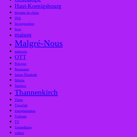
Haut-Koenigsbourg
hépatite du chien
INA
Incorporation
livre
maison
Malgré-Nous
mémoire
OTT
Pologne
Roumanie
Sainte Élisabeth
Sibérie
Tambov
Thannenkirch
Thèse
Tigerfish
transplantation
Trebnitz
TV
Umsiedlung
vidéos