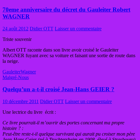
70eme anniversaire du décret du Gauleiter Robert
WAGNER
24 août 2012
Didier OTT
Laisser un commentaire
Triste souvenir
Albert OTT raconte dans son livre avoir croisé le Gauleiter
WAGNER fuyant avec sa voiture et faisant une sortie de route dans
la neige.
Gauleiter
Wagner
Malgré-Nous
Quelqu’un a-t-il croisé Jean-Hans GEIER ?
10 décembre 2011
Didier OTT
Laisser un commentaire
Une lectrice du livre écrit :
Ce livre pourrait-il m’ouvrir des portes concernant ma propre
histoire ? :
Peut-être reste-t-il quelque survivant qui aurait pu croiser mon père
Jean-Hans Geier (né à Truchtersheim en 1908, élevé à Strasbourg)