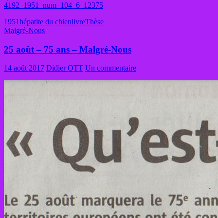
4192_1951_num_104_6_12375
1951
hépatite du chien
livre
Thèse
Malgré-Nous
25 août – 75 ans – Malgré-Nous
14 août 2017
Didier OTT
Un commentaire